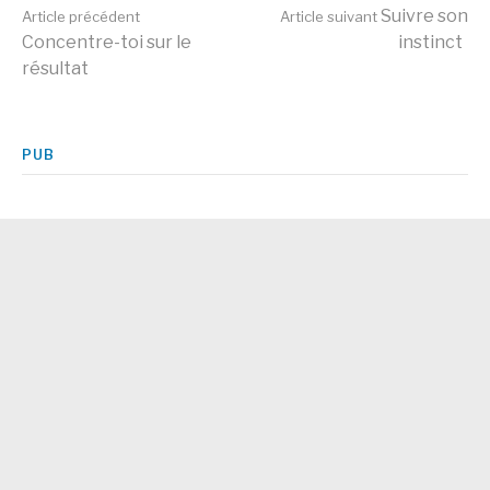
Lire
Suivre son
Article précédent
Article suivant
Concentre-toi sur le
instinct
résultat
la
suite
PUB