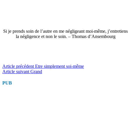
Si je prends soin de l’autre en me négligeant moi-même, j’entretiens
la négligence et non le soin. – Thomas d’Ansembourg
Lire
Article précédent
Etre simplement soi-même
Article suivant
Grand
la
suite
PUB