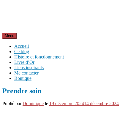
Aller
Inspirations pour réussir sa vie
au
pour bien démarrer la journée et créer sa vie chaque jour avec
contenu
motivation et bienveillance
Menu
Accueil
Ce blog
Histoire et fonctionnement
Livre d’Or
Liens inspirants
Me contacter
Boutique
Prendre soin
Publié par
Dominique
le
19 décembre 2024
14 décembre 2024