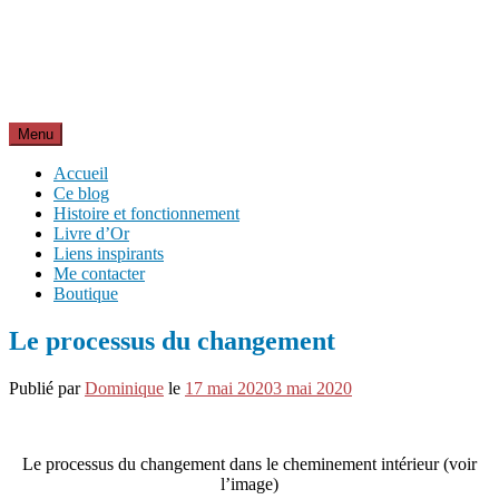
Aller
Inspirations pour réussir sa vie
au
pour bien démarrer la journée et créer sa vie chaque jour avec
contenu
motivation et bienveillance
Menu
Accueil
Ce blog
Histoire et fonctionnement
Livre d’Or
Liens inspirants
Me contacter
Boutique
Le processus du changement
Publié par
Dominique
le
17 mai 2020
3 mai 2020
Le processus du changement dans le cheminement intérieur (voir
l’image)