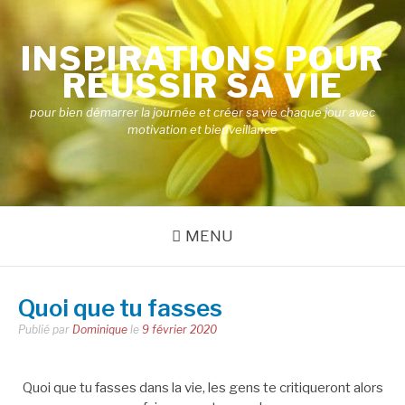
Aller
au
INSPIRATIONS POUR
contenu
RÉUSSIR SA VIE
pour bien démarrer la journée et créer sa vie chaque jour avec
motivation et bienveillance
MENU
Quoi que tu fasses
Publié par
Dominique
le
9 février 2020
Quoi que tu fasses dans la vie, les gens te critiqueront alors