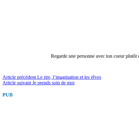
Regarde une personne avec ton coeur plutôt qu
Lire
Article précédent
Le rire, l’imagination et les rêves
Article suivant
Je prends soin de moi
la
suite
PUB