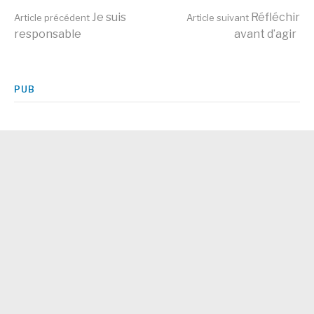
Lire
Je suis
Réfléchir
Article précédent
Article suivant
responsable
avant d’agir
la
PUB
suite