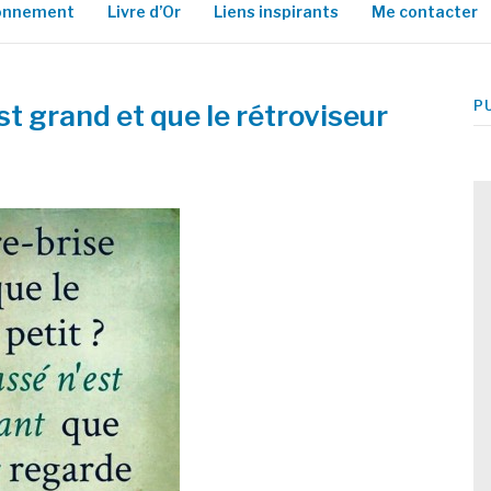
ionnement
Livre d’Or
Liens inspirants
Me contacter
P
st grand et que le rétroviseur