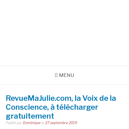
Aller
au
INSPIRATIONS POUR
contenu
RÉUSSIR SA VIE
pour bien démarrer la journée et créer sa vie chaque jour avec
motivation et bienveillance
MENU
RevueMaJulie.com, la Voix de la
Conscience, à télécharger
gratuitement
Publié par
Dominique
le
27 septembre 2019