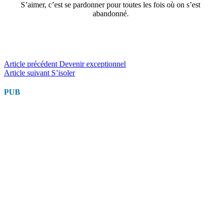
S’aimer, c’est se pardonner pour toutes les fois où on s’est
abandonné.
Lire
Article précédent
Devenir exceptionnel
Article suivant
S’isoler
la
suite
PUB