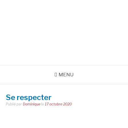
Aller
au
INSPIRATIONS POUR
contenu
RÉUSSIR SA VIE
pour bien démarrer la journée et créer sa vie chaque jour avec
motivation et bienveillance
MENU
Se respecter
Publié par
Dominique
le
17 octobre 2020