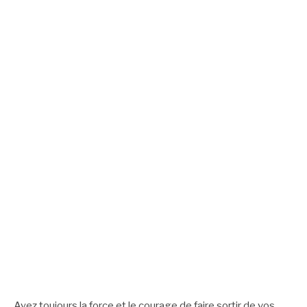
Ayez toujours la force et le courage de faire sortir de vos