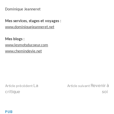
Dominique Jeanneret
Mes services, stages et voyages :
www.dominiquejeanneret.net
Mes blogs :
www.lesmotsducoeur.com
www.chemindevie.net
Lire
La
Revenir à
Article précédent
Article suivant
critique
soi
la
PUB