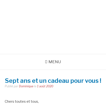
Aller
au
INSPIRATIONS POUR
contenu
RÉUSSIR SA VIE
pour bien démarrer la journée et créer sa vie chaque jour avec
motivation et bienveillance
MENU
Sept ans et un cadeau pour vous !
Publié par
Dominique
le
1 août 2020
Chers toutes et tous,