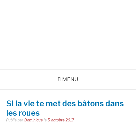
Aller
au
INSPIRATIONS POUR
contenu
RÉUSSIR SA VIE
pour bien démarrer la journée et créer sa vie chaque jour avec
motivation et bienveillance
MENU
Si la vie te met des bâtons dans
les roues
Publié par
Dominique
le
5 octobre 2017