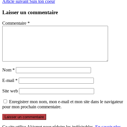
Article suivant
Suis ton coeur
la
suite
Laisser un commentaire
Commentaire
*
Nom
*
E-mail
*
Site web
Enregistrer mon nom, mon e-mail et mon site dans le navigateur
pour mon prochain commentaire.
Ce site utilise Akismet pour réduire les indésirables.
En savoir plus