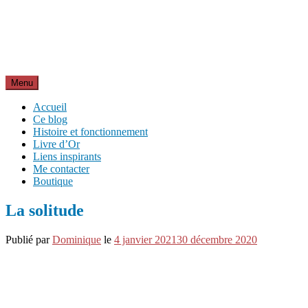
Aller
Inspirations pour réussir sa vie
au
pour bien démarrer la journée et créer sa vie chaque jour avec
contenu
motivation et bienveillance
Menu
Accueil
Ce blog
Histoire et fonctionnement
Livre d’Or
Liens inspirants
Me contacter
Boutique
La solitude
Publié par
Dominique
le
4 janvier 2021
30 décembre 2020