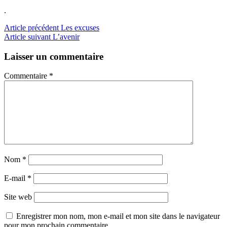
.
Lire
Article précédent
Les excuses
Article suivant
L’avenir
la
suite
Laisser un commentaire
Commentaire
*
Nom
*
E-mail
*
Site web
Enregistrer mon nom, mon e-mail et mon site dans le navigateur
pour mon prochain commentaire.