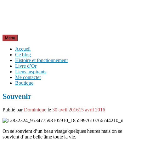
Aller
Inspirations pour réussir sa vie
au
pour bien démarrer la journée et créer sa vie chaque jour avec
contenu
motivation et bienveillance
Menu
Accueil
Ce blog
Histoire et fonctionnement
Livre d’Or
Liens inspirants
Me contacter
Boutique
Souvenir
Publié par
Dominique
le
30 avril 2016
15 avril 2016
On se souvient d’un beau visage quelques heures mais on se
souvient d’une belle âme toute la vie.