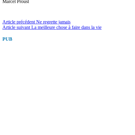
Marcel Proust
Lire
Article précédent
Ne regrette jamais
Article suivant
La meilleure chose à faire dans la vie
la
suite
PUB