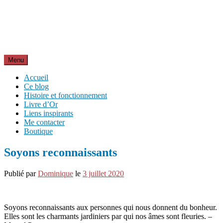
Aller
Inspirations pour réussir sa vie
au
pour bien démarrer la journée et créer sa vie chaque jour avec
contenu
motivation et bienveillance
Menu
Accueil
Ce blog
Histoire et fonctionnement
Livre d’Or
Liens inspirants
Me contacter
Boutique
Soyons reconnaissants
Publié par
Dominique
le
3 juillet 2020
Soyons reconnaissants aux personnes qui nous donnent du bonheur.
Elles sont les charmants jardiniers par qui nos âmes sont fleuries. –