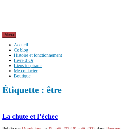
Aller
Inspirations pour réussir sa vie
au
pour bien démarrer la journée et créer sa vie chaque jour avec
contenu
motivation et bienveillance
Menu
Accueil
Ce blog
Histoire et fonctionnement
Livre d’Or
Liens inspirants
Me contacter
Boutique
Étiquette :
être
La chute et l’échec
Publié par
Dominique
le
25 août 2022
20 août 2022
dans
Pensées