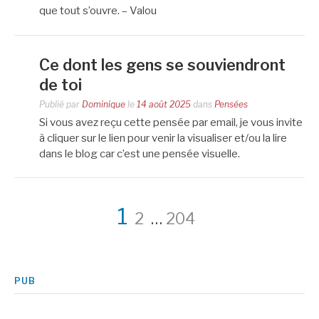
que tout s’ouvre. – Valou
Ce dont les gens se souviendront
de toi
Publié par
Dominique
le
14 août 2025
dans
Pensées
Si vous avez reçu cette pensée par email, je vous invite
à cliquer sur le lien pour venir la visualiser et/ou la lire
dans le blog car c’est une pensée visuelle.
Pagination
Page
Page
Page
1
2
…
204
des
PUB
publications