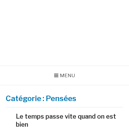
Aller
au
INSPIRATIONS POUR
contenu
RÉUSSIR SA VIE
pour bien démarrer la journée et créer sa vie chaque jour avec
motivation et bienveillance
MENU
Catégorie :
Pensées
Le temps passe vite quand on est
bien