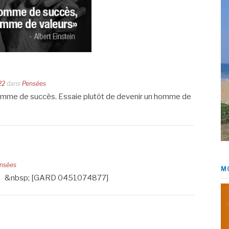
22
dans
Pensées
homme de succès. Essaie plutôt de devenir un homme de
nsées
M
ui ? &nbsp; [GARD 0451074877]