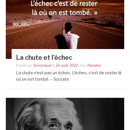
La chute et l’échec
Publié par
Dominique
le
25 août 2022
dans
Pensées
La chute n’est pas un échec. L’échec, c’est de rester là
où on est tombé. – Socrate