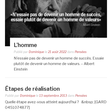
L’homme
Publié par
Dominique
le
21 août 2022
dans
Pensées
N’essaie pas de devenir un homme de succès. Essaie
plutôt de devenir un homme de valeurs. – Albert
Einstein
Étapes de réalisation
Publié par
Dominique
le
13 septembre 2013
dans
Pensées
Quelle étape avez-vous atteint aujourd’hui ? &nbsp; [GARD
0451074877]