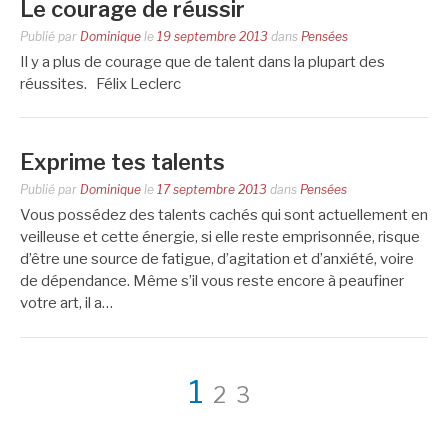
Le courage de réussir
Publié par
Dominique
le
19 septembre 2013
dans
Pensées
Il y a plus de courage que de talent dans la plupart des
réussites. Félix Leclerc
Exprime tes talents
Publié par
Dominique
le
17 septembre 2013
dans
Pensées
Vous possédez des talents cachés qui sont actuellement en
veilleuse et cette énergie, si elle reste emprisonnée, risque
d’être une source de fatigue, d’agitation et d’anxiété, voire
de dépendance. Même s’il vous reste encore à peaufiner
votre art, il a…
Pagination
Page
Page
Page
1
2
3