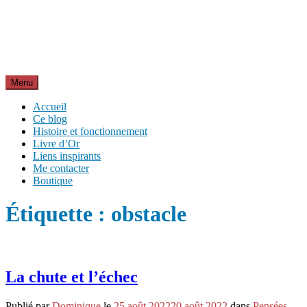
Aller
Inspirations pour réussir sa vie
au
pour bien démarrer la journée et créer sa vie chaque jour avec
contenu
motivation et bienveillance
Menu
Accueil
Ce blog
Histoire et fonctionnement
Livre d’Or
Liens inspirants
Me contacter
Boutique
Étiquette :
obstacle
La chute et l’échec
Publié par
Dominique
le
25 août 2022
20 août 2022
dans
Pensées