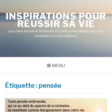
Aller
au
INSPIRATIONS POUR
contenu
RÉUSSIR SA VIE
pour bien démarrer la journée et créer sa vie chaque jour avec
motivation et bienveillance
MENU
Étiquette :
pensée