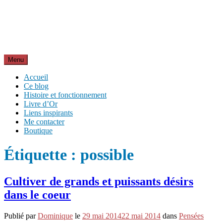
Aller
Inspirations pour réussir sa vie
au
pour bien démarrer la journée et créer sa vie chaque jour avec
contenu
motivation et bienveillance
Menu
Accueil
Ce blog
Histoire et fonctionnement
Livre d’Or
Liens inspirants
Me contacter
Boutique
Étiquette :
possible
Cultiver de grands et puissants désirs
dans le coeur
Publié par
Dominique
le
29 mai 2014
22 mai 2014
dans
Pensées