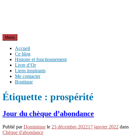
Aller
Inspirations pour réussir sa vie
au
pour bien démarrer la journée et créer sa vie chaque jour avec
contenu
motivation et bienveillance
Menu
Accueil
Ce blog
Histoire et fonctionnement
Livre d’Or
Liens inspirants
Me contacter
Boutique
Étiquette :
prospérité
Jour du chèque d’abondance
Publié par
Dominique
le
23 décembre 2022
17 janvier 2022
dans
Chèque d'abondance