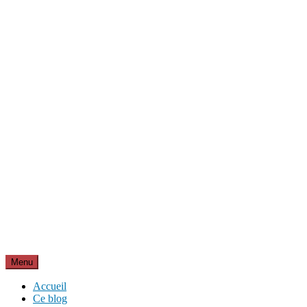
Aller
Inspirations pour réussir sa vie
au
pour bien démarrer la journée et créer sa vie chaque jour avec motivat
contenu
Menu
Accueil
Ce blog