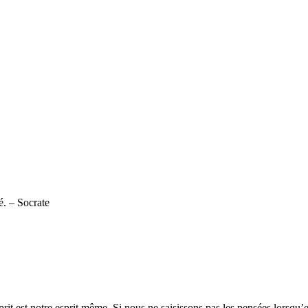
bé. – Socrate
rit est notre esprit même. Si nous ne saisissons pas les pensées lorsqu’el