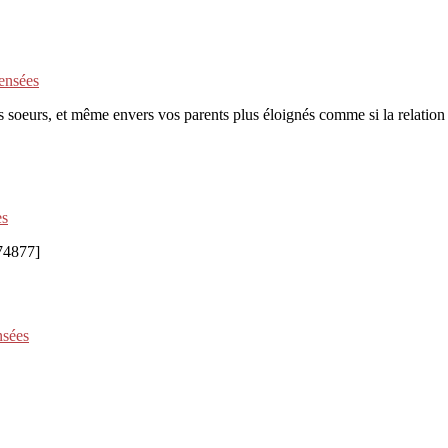
ensées
soeurs, et même envers vos parents plus éloignés comme si la relation étai
es
74877]
nsées