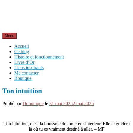
Aller
Inspirations pour réussir sa vie
au
pour bien démarrer la journée et créer sa vie chaque jour avec
contenu
motivation et bienveillance
Menu
Accueil
Ce blog
Histoire et fonctionnement
Livre d’Or
Liens inspirants
Me contacter
Boutique
Ton intuition
Publié par
Dominique
le
31 mai 2025
2 mai 2025
Ton intuition, c’est la boussole de ton cœur intérieur. Elle te guidera
là où tu es vraiment destiné à aller. – MF