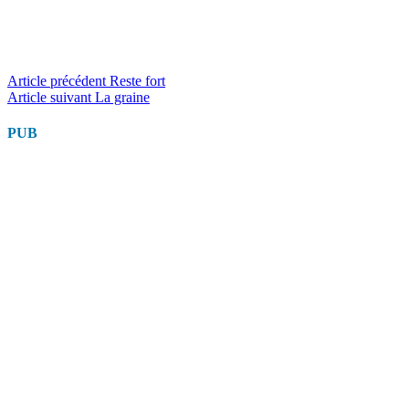
Lire
Article précédent
Reste fort
Article suivant
La graine
la
suite
PUB