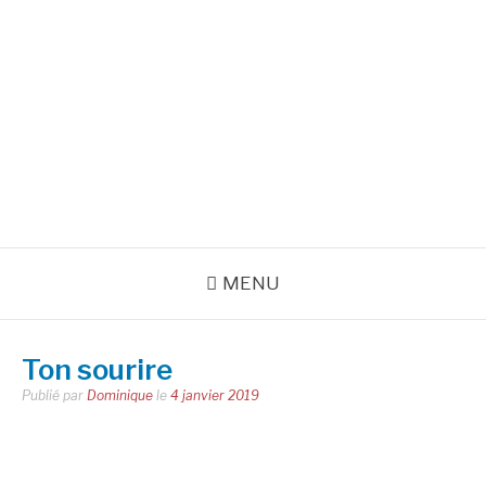
Aller
au
INSPIRATIONS POUR
contenu
RÉUSSIR SA VIE
pour bien démarrer la journée et créer sa vie chaque jour avec
motivation et bienveillance
MENU
Ton sourire
Publié par
Dominique
le
4 janvier 2019