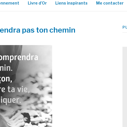
ionnement
Livre d’Or
Liens inspirants
Me contacter
P
endra pas ton chemin