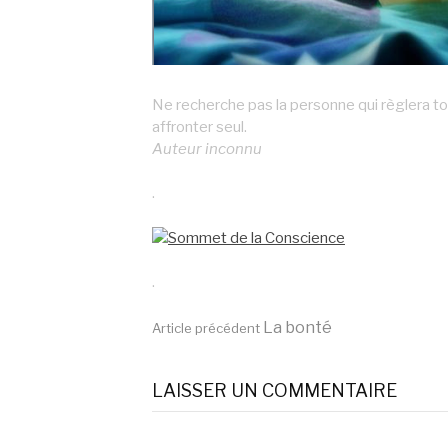
Ne recherche pas la personne qui règlera tou
affronter seul.
Auteur inconnu
.
.
Lire
La bonté
Article précédent
la
LAISSER UN COMMENTAIRE