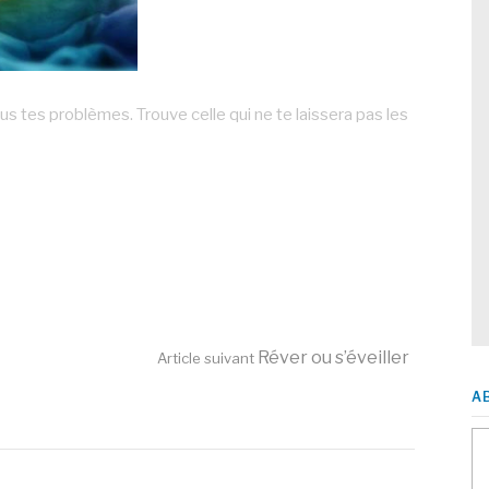
s tes problèmes. Trouve celle qui ne te laissera pas les
Réver ou s’éveiller
Article suivant
A