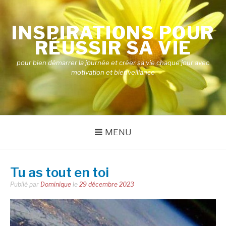
Aller
au
INSPIRATIONS POUR
contenu
RÉUSSIR SA VIE
pour bien démarrer la journée et créer sa vie chaque jour avec
motivation et bienveillance
MENU
Tu as tout en toi
Publié par
Dominique
le
29 décembre 2023