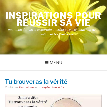
Aller
au
INSPIRATIONS POUR
contenu
RÉUSSIR SA VIE
pour bien démarrer la journée et créer sa vie chaque jour avec
motivation et bienveillance
MENU
Tu trouveras la vérité
Publié par
Dominique
le
30 septembre 2017