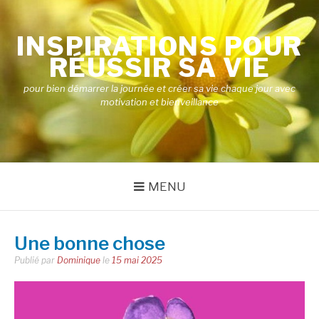
Aller
au
INSPIRATIONS POUR
contenu
RÉUSSIR SA VIE
pour bien démarrer la journée et créer sa vie chaque jour avec
motivation et bienveillance
MENU
Une bonne chose
Publié par
Dominique
le
15 mai 2025