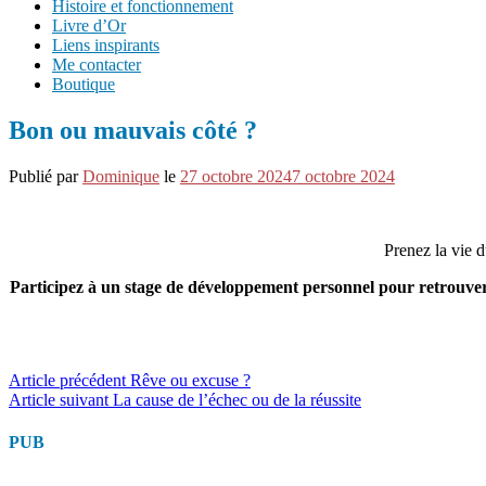
Histoire et fonctionnement
Livre d’Or
Liens inspirants
Me contacter
Boutique
Bon ou mauvais côté ?
Publié par
Dominique
le
27 octobre 2024
7 octobre 2024
Prenez la vie 
Participez à un stage de développement personnel pour retrouver
Lire
Article précédent
Rêve ou excuse ?
Article suivant
La cause de l’échec ou de la réussite
la
suite
PUB