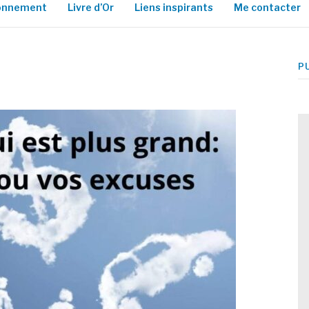
ionnement
Livre d’Or
Liens inspirants
Me contacter
P