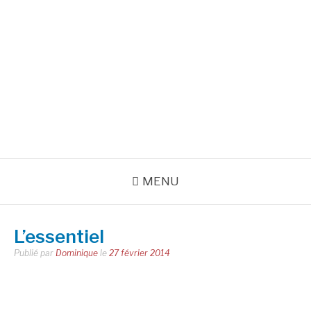
Aller
au
INSPIRATIONS POUR
contenu
RÉUSSIR SA VIE
pour bien démarrer la journée et créer sa vie chaque jour avec
motivation et bienveillance
MENU
L’essentiel
Publié par
Dominique
le
27 février 2014