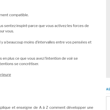
ement compatible.
us sentez inspiré parce que vous activez les forces de
pour vous.
 il y a beaucoup moins d’intervalles entre vos pensées et
 en plus ce que vous avez l’intention de voir se
entions se concrétiser.
érieure
A
explique et enseigne de A à Z comment développer une