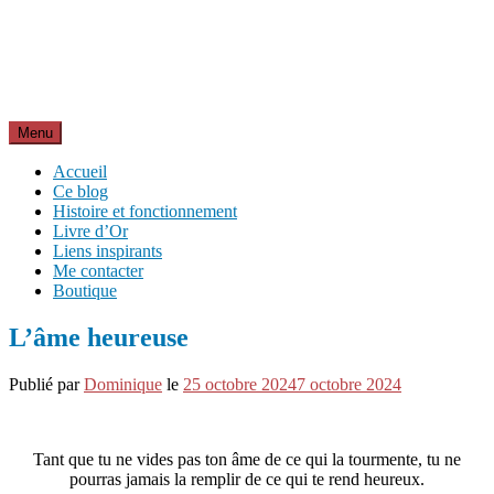
Aller
Inspirations pour réussir sa vie
au
pour bien démarrer la journée et créer sa vie chaque jour avec
contenu
motivation et bienveillance
Menu
Accueil
Ce blog
Histoire et fonctionnement
Livre d’Or
Liens inspirants
Me contacter
Boutique
L’âme heureuse
Publié par
Dominique
le
25 octobre 2024
7 octobre 2024
Tant que tu ne vides pas ton âme de ce qui la tourmente, tu ne
pourras jamais la remplir de ce qui te rend heureux.