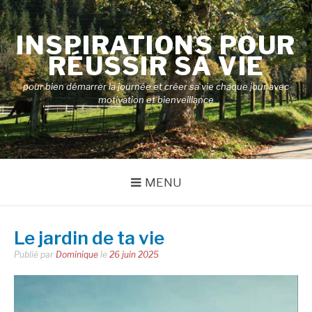
Aller
au
INSPIRATIONS POUR
contenu
RÉUSSIR SA VIE
pour bien démarrer la journée et créer sa vie chaque jour avec
motivation et bienveillance
MENU
Le jardin de ta vie
Publié par
Dominique
le
26 juin 2025