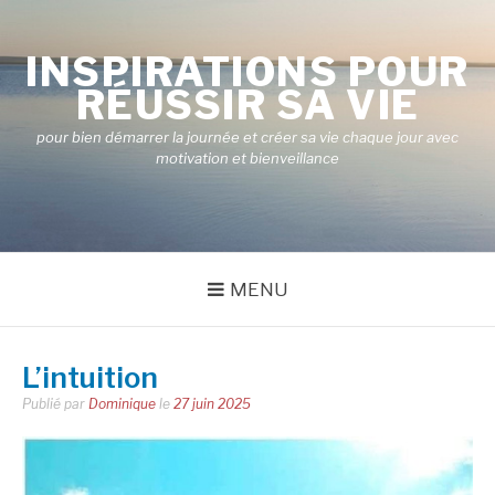
Aller
au
INSPIRATIONS POUR
contenu
RÉUSSIR SA VIE
pour bien démarrer la journée et créer sa vie chaque jour avec
motivation et bienveillance
MENU
L’intuition
Publié par
Dominique
le
27 juin 2025