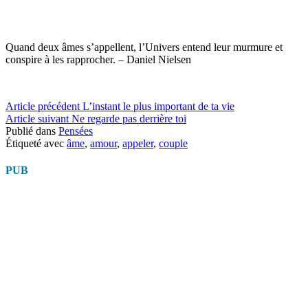
Quand deux âmes s’appellent, l’Univers entend leur murmure et
conspire à les rapprocher. – Daniel Nielsen
Lire
Article précédent
L’instant le plus important de ta vie
Article suivant
Ne regarde pas derrière toi
la
Publié dans
Pensées
suite
Étiqueté avec
âme
,
amour
,
appeler
,
couple
PUB