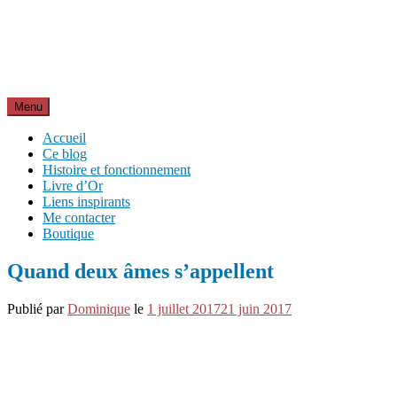
Aller
Inspirations pour réussir sa vie
au
pour bien démarrer la journée et créer sa vie chaque jour avec
contenu
motivation et bienveillance
Menu
Accueil
Ce blog
Histoire et fonctionnement
Livre d’Or
Liens inspirants
Me contacter
Boutique
Quand deux âmes s’appellent
Publié par
Dominique
le
1 juillet 2017
21 juin 2017