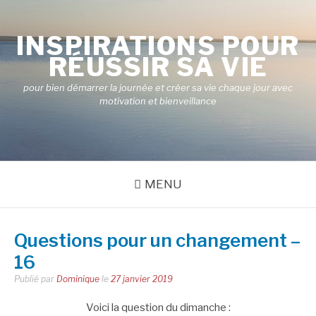
Aller
au
INSPIRATIONS POUR
contenu
RÉUSSIR SA VIE
pour bien démarrer la journée et créer sa vie chaque jour avec
motivation et bienveillance
MENU
Questions pour un changement –
16
Publié par
Dominique
le
27 janvier 2019
Voici la question du dimanche :