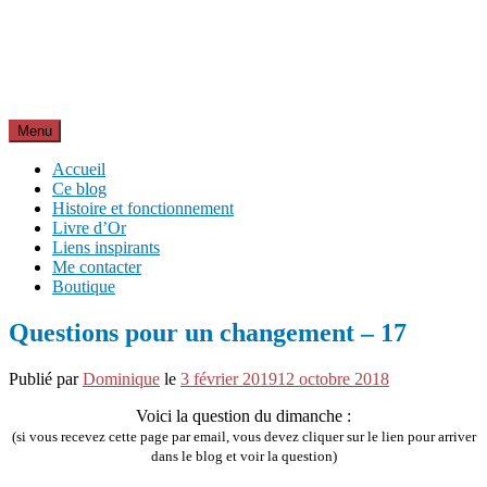
Aller
Inspirations pour réussir sa vie
au
pour bien démarrer la journée et créer sa vie chaque jour avec
contenu
motivation et bienveillance
Menu
Accueil
Ce blog
Histoire et fonctionnement
Livre d’Or
Liens inspirants
Me contacter
Boutique
Questions pour un changement – 17
Publié par
Dominique
le
3 février 2019
12 octobre 2018
Voici la question du dimanche :
(si vous recevez cette page par email, vous devez cliquer sur le lien pour arriver
dans le blog et voir la question)