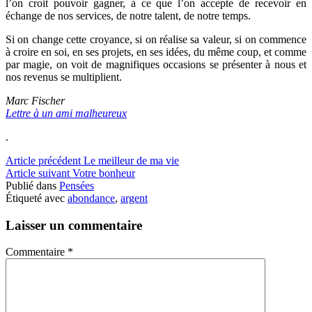
l’on croit pouvoir gagner, à ce que l’on accepte de recevoir en
échange de nos services, de notre talent, de notre temps.
Si on change cette croyance, si on réalise sa valeur, si on commence
à croire en soi, en ses projets, en ses idées, du même coup, et comme
par magie, on voit de magnifiques occasions se présenter à nous et
nos revenus se multiplient.
Marc Fischer
Lettre à un ami malheureux
.
Lire
Article précédent
Le meilleur de ma vie
Article suivant
Votre bonheur
la
Publié dans
Pensées
suite
Étiqueté avec
abondance
,
argent
Laisser un commentaire
Commentaire
*