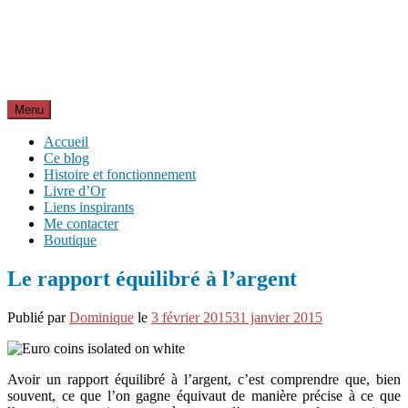
Aller
Inspirations pour réussir sa vie
au
pour bien démarrer la journée et créer sa vie chaque jour avec
contenu
motivation et bienveillance
Menu
Accueil
Ce blog
Histoire et fonctionnement
Livre d’Or
Liens inspirants
Me contacter
Boutique
Le rapport équilibré à l’argent
Publié par
Dominique
le
3 février 2015
31 janvier 2015
Avoir un rapport équilibré à l’argent, c’est comprendre que, bien
souvent, ce que l’on gagne équivaut de manière précise à ce que