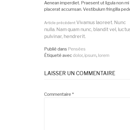
Aenean imperdiet. Praesent ut ligula non mi v
placerat accumsan. Vestibulum fringilla ped
Lire
Vivamus laoreet. Nunc
Article précédent
nulla. Nam quam nunc, blandit vel, luctu
pulvinar, hendrerit.
la
Publié dans
Pensées
Étiqueté avec
dolor
,
ipsum
,
lorem
suite
LAISSER UN COMMENTAIRE
Commentaire
*