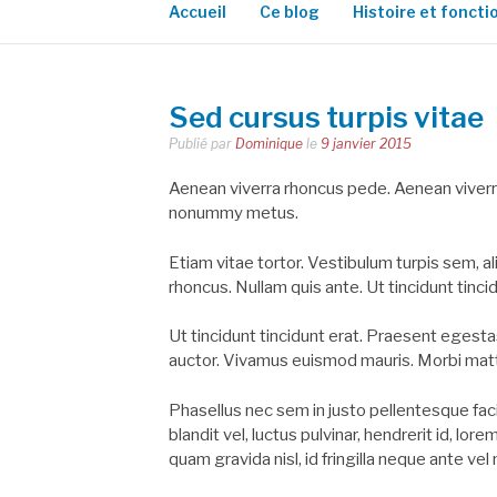
Accueil
Ce blog
Histoire et fonct
Sed cursus turpis vitae
Publié par
Dominique
le
9 janvier 2015
Aenean viverra rhoncus pede. Aenean viverra
nonummy metus.
Etiam vitae tortor. Vestibulum turpis sem, al
rhoncus. Nullam quis ante. Ut tincidunt tincid
Ut tincidunt tincidunt erat. Praesent egest
auctor. Vivamus euismod mauris. Morbi matti
Phasellus nec sem in justo pellentesque fac
blandit vel, luctus pulvinar, hendrerit id, l
quam gravida nisl, id fringilla neque ante vel