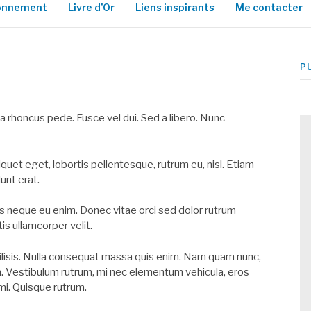
ionnement
Livre d’Or
Liens inspirants
Me contacter
P
 rhoncus pede. Fusce vel dui. Sed a libero. Nunc
iquet eget, lobortis pellentesque, rutrum eu, nisl. Etiam
unt erat.
as neque eu enim. Donec vitae orci sed dolor rutrum
s ullamcorper velit.
ilisis. Nulla consequat massa quis enim. Nam quam nunc,
orem. Vestibulum rutrum, mi nec elementum vehicula, eros
 mi. Quisque rutrum.