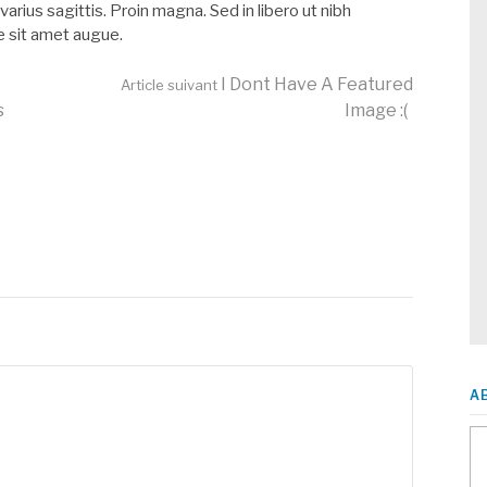
arius sagittis. Proin magna. Sed in libero ut nibh
e sit amet augue.
I Dont Have A Featured
Article suivant
s
Image :(
A