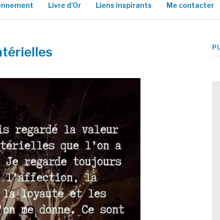
ionnement
Livre d’Or
Liens inspirants
Me contacter
P
térielles