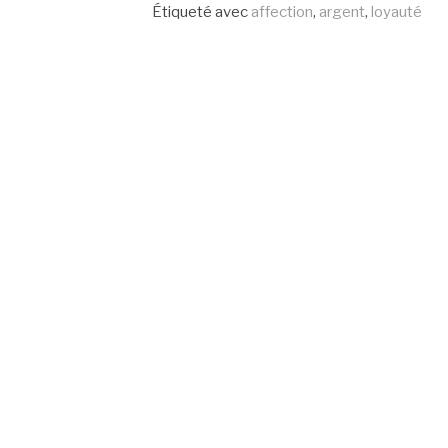
la
Étiqueté avec
affection
,
argent
,
loyauté
suite