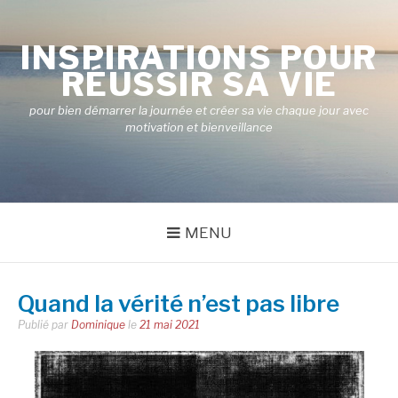
Aller
au
INSPIRATIONS POUR
contenu
RÉUSSIR SA VIE
pour bien démarrer la journée et créer sa vie chaque jour avec
motivation et bienveillance
MENU
Quand la vérité n’est pas libre
Publié par
Dominique
le
21 mai 2021