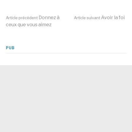
Lire
Donnez à
Avoir la foi
Article précédent
Article suivant
ceux que vous aimez
la
PUB
suite